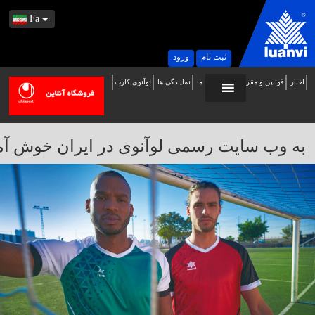
Fa
ثبت نام
ورود
اخبار
قوانین و مقررات
تماس با ما
نمایندگی ها
لوآنوی کارت
ه
ب
ایت
به وب سایت رسمی لوآنوی در ایران خوش آمدید / 
سمی
وآنوی
ر
یران
وش
مدید