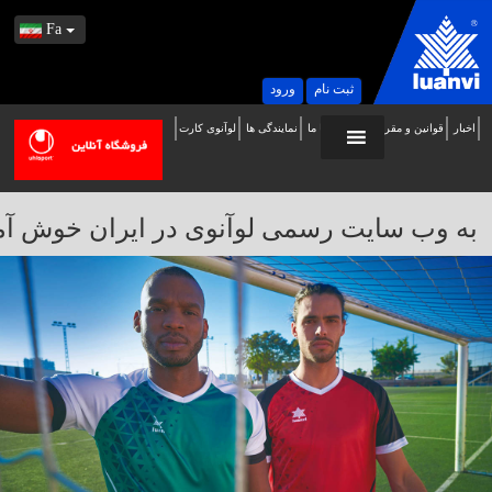
Fa
ثبت نام
ورود
اخبار
قوانین و مقررات
تماس با ما
نمایندگی ها
لوآنوی کارت
ه
ب
ایت
به وب سایت رسمی لوآنوی در ایران خوش آمدید / 
سمی
وآنوی
ر
یران
وش
مدید