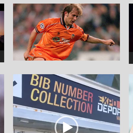
نما
وید
نمایشگر
ویدیو