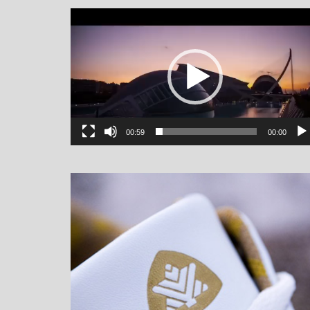
یشگر
یو
00:59
00:00