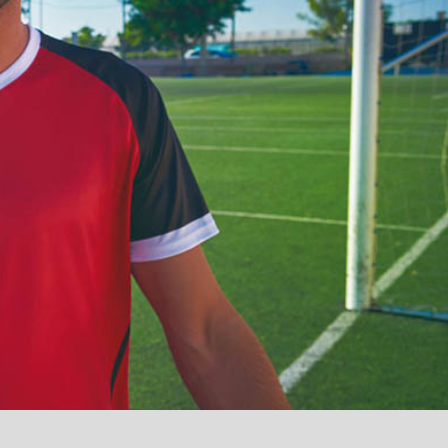
آمدید
/
luanvi