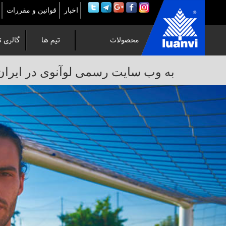
اخبار
قوانین و مقررات
محصولات
تیم ها
گالری ت
به
به وب سایت رسمی لوآنوی در ایران خوش 
وب
سایت
رسمی
لوآنوی
در
ایران
خوش