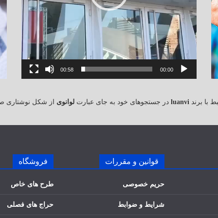
00:58
00:00
 با برند
luanvi
در جستجوهای خود به جای عبارت
لوانوی
از شکل نوشتاری ص
قوانین و مقررات
فروشگاه
حریم خصوصی
طرح های خاص
شرایط و ضوابط
حراج های فصلی