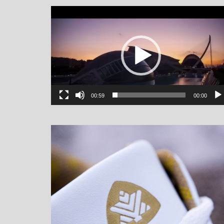
یشگر
یو
00:59
00:00