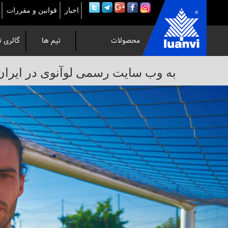
اخبار
قوانین و مقررات
محصولات
تیم ها
گالری ت
به
به وب سایت رسمی لوآنوی در ایران خوش 
وب
سایت
رسمی
لوآنوی
در
ایران
خوش