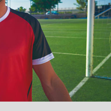
آمدید
/
luanvi