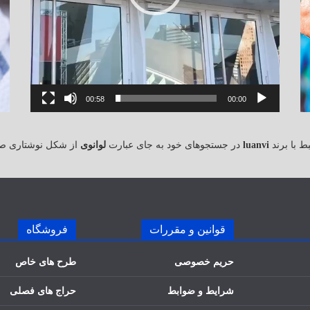
00:58
00:00
 با برند
luanvi
در جستجوهای خود به جای عبارت
لوانوی
از شکل نوشتاری ص
قوانین و مقررات
فروشگاه
حریم خصوصی
طرح های خاص
شرایط و ضوابط
حراج های فصلی