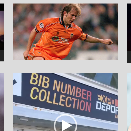
نما
وید
نمایشگر
ویدیو