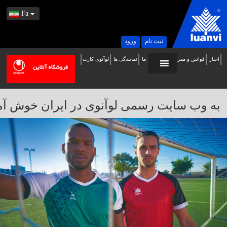
Fa
ثبت نام
ورود
اخبار
قوانین و مقررات
تماس با ما
نمایندگی ها
لوآنوی کارت
ه
ب
ایت
به وب سایت رسمی لوآنوی در ایران خوش آمدید / 
سمی
وآنوی
ر
یران
وش
مدید