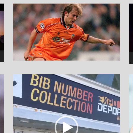
نما
وید
نمایشگر
ویدیو