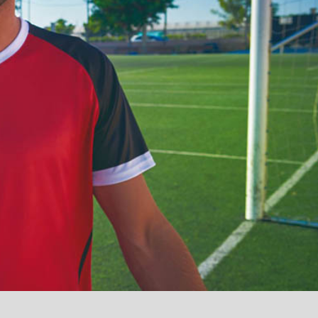
آمدید
/
luanvi