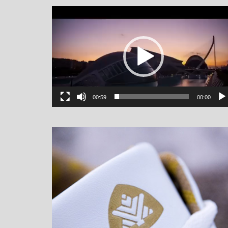
یشگر
یو
00:59
00:00