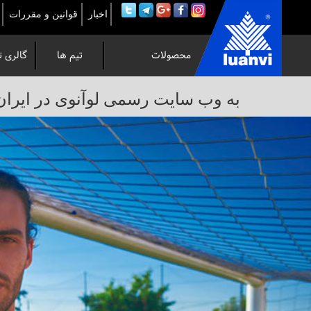
اخبار
قوانین و مقررات
محصولات
تیم ها
گالری ت
به
به وب سایت رسمی لوآنوی در ایران خوش 
وب
سایت
رسمی
لوآنوی
در
ایران
خوش