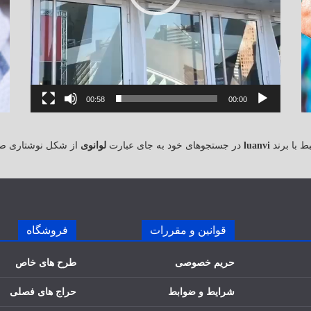
00:58
00:00
 با برند
luanvi
در جستجوهای خود به جای عبارت
لوانوی
از شکل نوشتاری ص
قوانین و مقررات
فروشگاه
حریم خصوصی
طرح های خاص
شرایط و ضوابط
حراج های فصلی