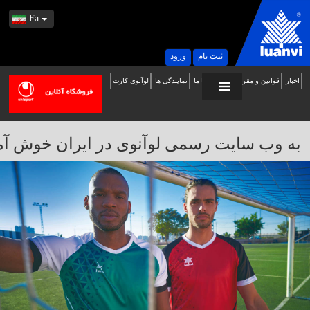
Fa
ثبت نام
ورود
اخبار
قوانین و مقررات
تماس با ما
نمایندگی ها
لوآنوی کارت
ه
ب
ایت
به وب سایت رسمی لوآنوی در ایران خوش آمدید / 
سمی
وآنوی
ر
یران
وش
مدید