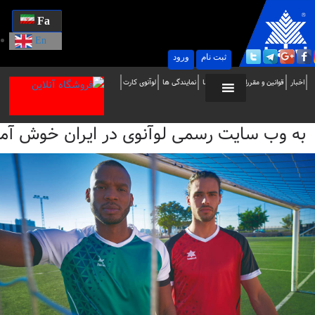
Fa
En
ثبت نام
ورود
ه
اخبار
قوانین و مقررات
تماس با ما
نمایندگی ها
لوآنوی کارت
ب
به وب سایت رسمی لوآنوی در ایران خوش آمدید / i
ایت
سمی
وآنوی
ر
یران