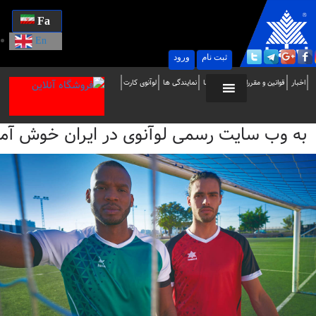
Fa
En
ثبت نام
ورود
ه
اخبار
قوانین و مقررات
تماس با ما
نمایندگی ها
لوآنوی کارت
ب
به وب سایت رسمی لوآنوی در ایران خوش آمدید / i
ایت
سمی
وآنوی
ر
یران