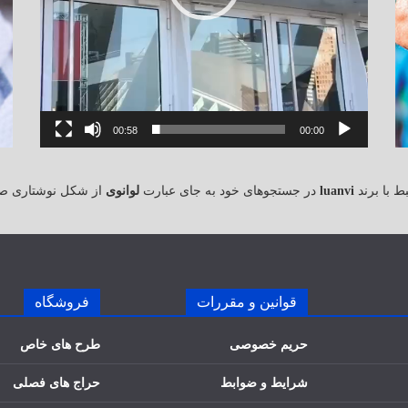
00:58
00:00
 با برند
luanvi
در جستجوهای خود به جای عبارت
لوانوی
از شکل نوشتاری ص
قوانین و مقررات
فروشگاه
حریم خصوصی
طرح های خاص
شرایط و ضوابط
حراج های فصلی