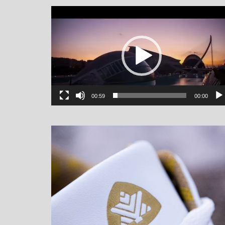
یشگر
یو
00:59
00:00