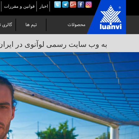
اخبار
قوانین و مقررات
محصولات
تیم ها
گالری ت
به
به وب سایت رسمی لوآنوی در ایران خوش 
وب
سایت
رسمی
لوآنوی
در
ایران
خوش