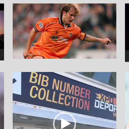
نما
وید
نمایشگر
ویدیو