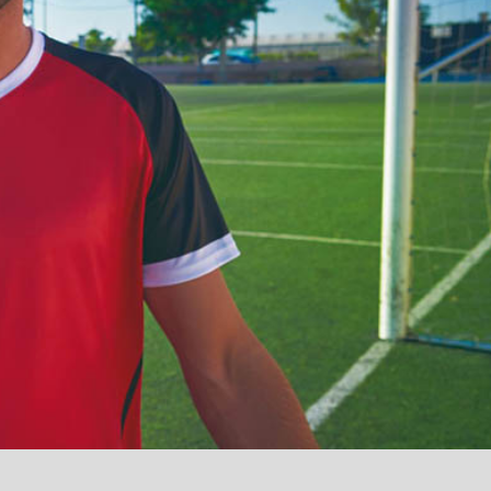
آمدید
/
luanvi