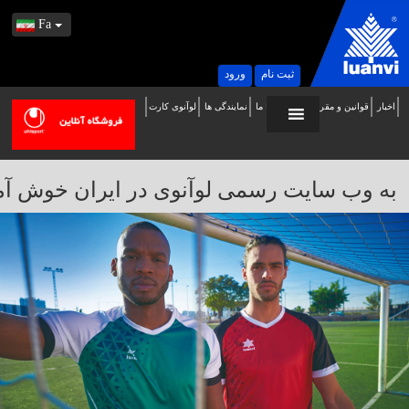
Fa
ثبت نام
ورود
اخبار
قوانین و مقررات
تماس با ما
نمایندگی ها
لوآنوی کارت
ه
ب
ایت
به وب سایت رسمی لوآنوی در ایران خوش آمدید / 
سمی
وآنوی
ر
یران
وش
مدید