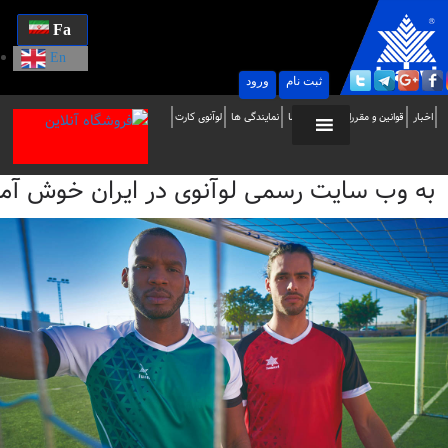
Fa
En
ثبت نام
ورود
ه
اخبار
قوانین و مقررات
تماس با ما
نمایندگی ها
لوآنوی کارت
ب
به وب سایت رسمی لوآنوی در ایران خوش آمدید / i
ایت
سمی
وآنوی
ر
یران