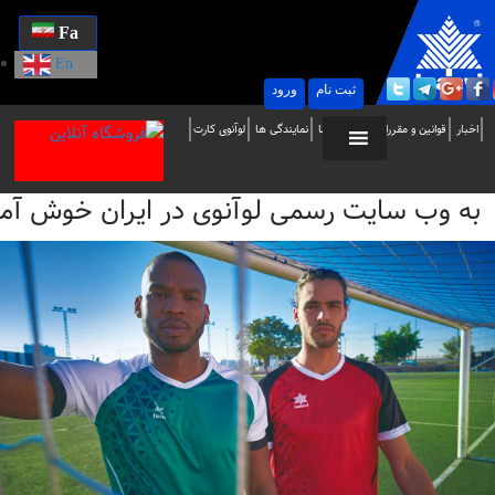
Fa
En
ثبت نام
ورود
ه
اخبار
قوانین و مقررات
تماس با ما
نمایندگی ها
لوآنوی کارت
ب
به وب سایت رسمی لوآنوی در ایران خوش آمدید / i
ایت
سمی
وآنوی
ر
یران