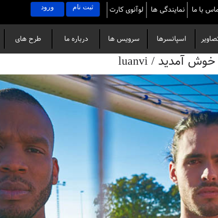
ثبت نام
ورود
اس با ما
نمایندگی ها
لوآنوی کارت
صاویر
اسپانسرها
سرویس ها
درباره ما
طرح های
آمدید / luanvi
خاص