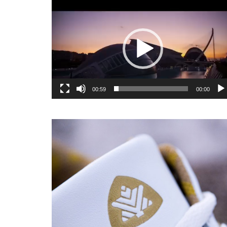
یشگر
یو
00:59
00:00