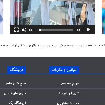
00:58
00:00
با برند
luanvi
در جستجوهای خود به جای عبارت
لوانوی
از شکل نوشتاری صح
قوانین و مقررات
فروشگاه
حریم خصوصی
طرح های خاص
شرایط و ضوابط
حراج های فصلی
خدمات مشتریان
فروشگاه یک