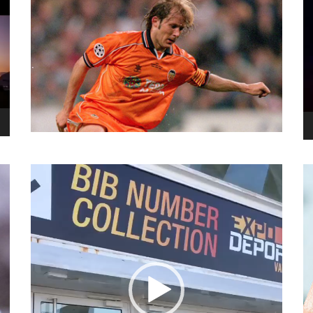
نما
وید
نمایشگر
ویدیو