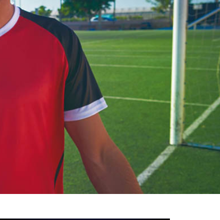
خوش
آمدید
/
luanvi