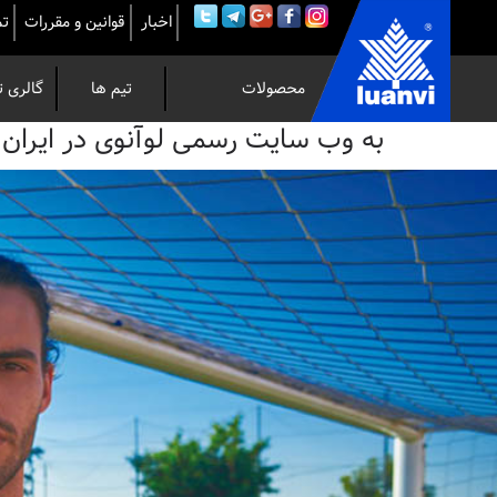
اخبار
قوانین و مقررات
تم
محصولات
تیم ها
گالری ت
به
به وب سایت رسمی لوآنوی در ایران خوش 
وب
سایت
رسمی
لوآنوی
در
ایران