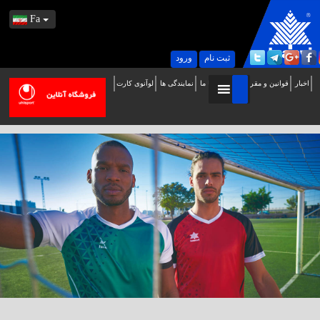
Fa
ثبت نام
ورود
اخبار
قوانین و مقررات
تماس با ما
نمایندگی ها
لوآنوی کارت
ه
ب
ایت
سمی
وآنوی
ر
یران
وش
مدید