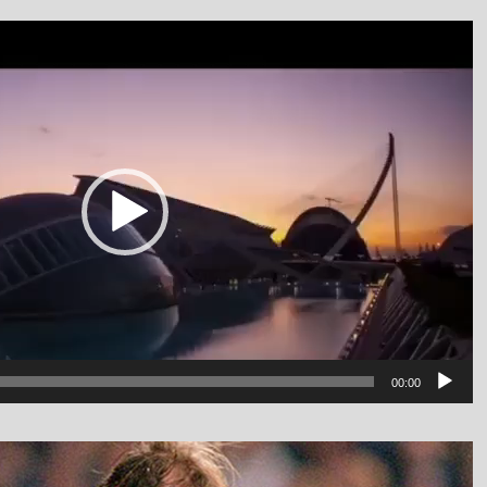
نمایشگر
ویدیو
luanv
00:00