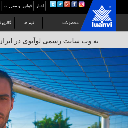
اخبار
قوانین و مقررات
محصولات
تیم ها
گالری ت
به
به وب سایت رسمی لوآنوی در ایران خوش 
وب
سایت
رسمی
لوآنوی
در
ایران
خوش