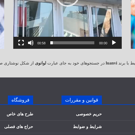
00:58
00:00
 با برند
luanvi
در جستجوهای خود به جای عبارت
لوانوی
از شکل نوشتاری ص
قوانین و مقررات
فروشگاه
حریم خصوصی
طرح های خاص
شرایط و ضوابط
حراج های فصلی