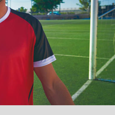
آمدید
/
luanvi