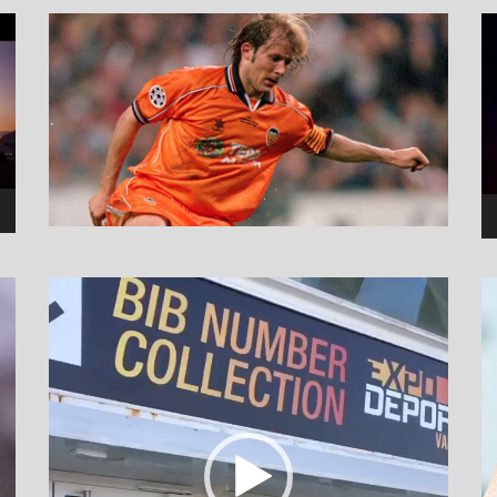
نما
وید
نمایشگر
ویدیو