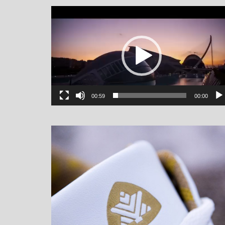
یشگر
یو
00:59
00:00