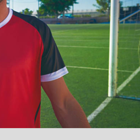
آمدید
/
luanvi