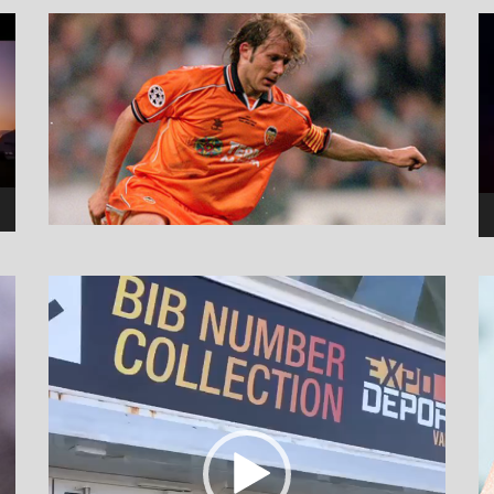
نما
وید
نمایشگر
ویدیو