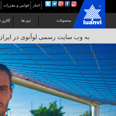
اخبار
قوانین و مقررات
محصولات
تیم ها
گالری ت
به
به وب سایت رسمی لوآنوی در ایران خوش 
وب
سایت
رسمی
لوآنوی
در
ایران
خوش