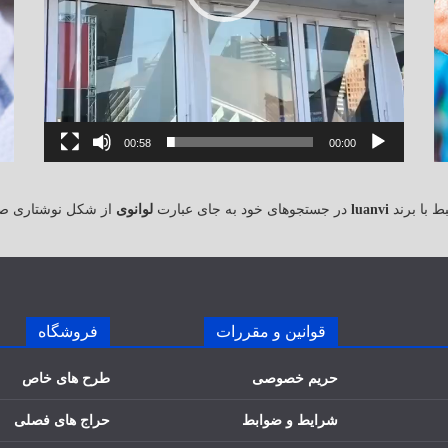
00:58
00:00
 با برند
luanvi
در جستجوهای خود به جای عبارت
لوانوی
از شکل نوشتاری ص
قوانین و مقررات
فروشگاه
حریم خصوصی
طرح های خاص
شرایط و ضوابط
حراج های فصلی