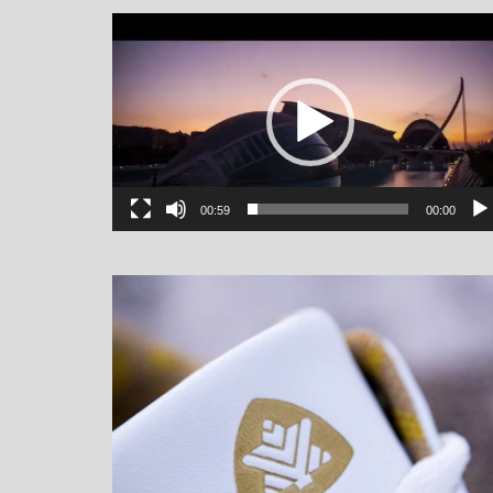
یشگر
یو
00:59
00:00