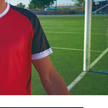
خوش
آمدید
/
luanvi