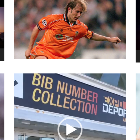
نما
وید
نمایشگر
ویدیو