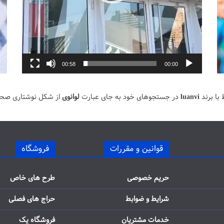
00:58
00:00
با برند
luanvi
در جستجوهای خود به جای عبارت
لوانوی
از شکل نوشتاری صح
قوانین و مقررات
فروشگاه
حریم خصوصی
طرح های خاص
شرایط و ضوابط
حراج های فصلی
خدمات مشتریان
فروشگاه یک