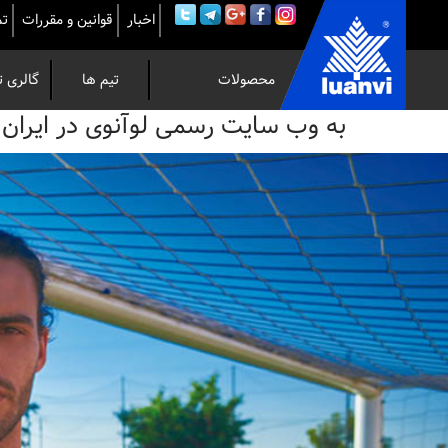
اخبار
قوانین و مقررات
تم
محصولات
تیم ها
گالری ت
به
به وب سایت رسمی لوآنوی در ایران خوش 
وب
سایت
رسمی
لوآنوی
در
ایران