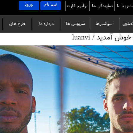
ثبت نام
ورود
اس با ما
نمایندگی ها
لوآنوی کارت
صاویر
اسپانسرها
سرویس ها
درباره ما
طرح های
آمدید / luanvi
خاص