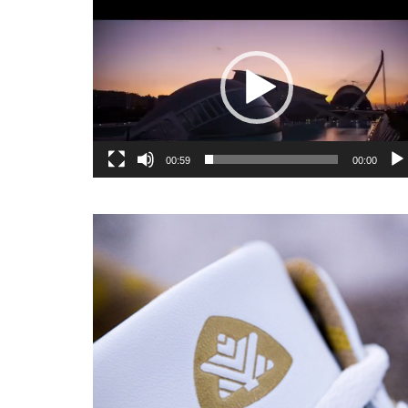
یشگر
یو
00:59
00:00