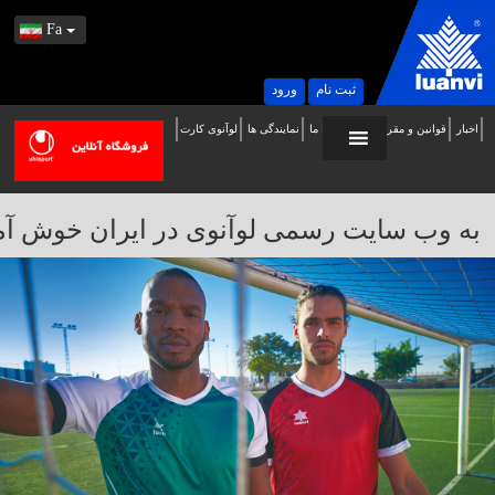
Fa
ثبت نام
ورود
اخبار
قوانین و مقررات
تماس با ما
نمایندگی ها
لوآنوی کارت
ه
ب
ایت
به وب سایت رسمی لوآنوی در ایران خوش آمدید / 
سمی
وآنوی
ر
یران
وش
مدید