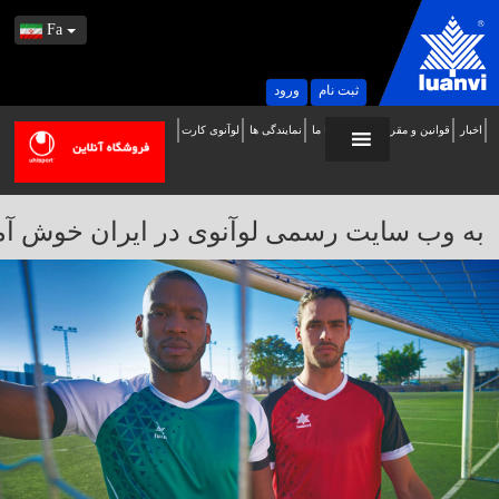
Fa
ثبت نام
ورود
اخبار
قوانین و مقررات
تماس با ما
نمایندگی ها
لوآنوی کارت
ه
ب
ایت
به وب سایت رسمی لوآنوی در ایران خوش آمدید / 
سمی
وآنوی
ر
یران
وش
مدید