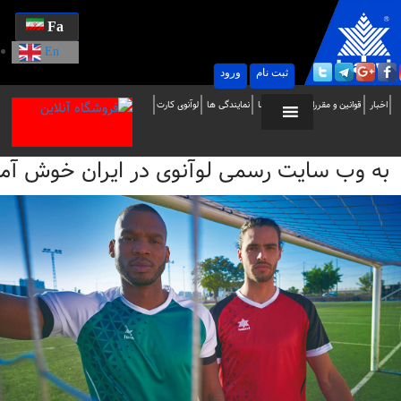
Fa
En
ثبت نام
ورود
ه
اخبار
قوانین و مقررات
تماس با ما
نمایندگی ها
لوآنوی کارت
ب
به وب سایت رسمی لوآنوی در ایران خوش آمدید / i
ایت
سمی
وآنوی
ر
یران