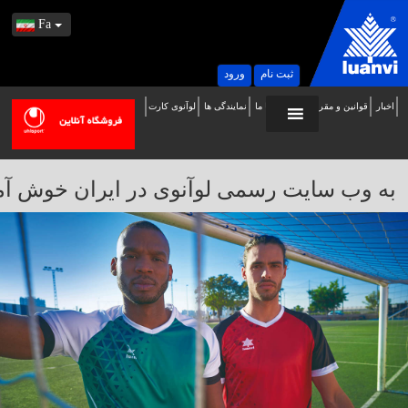
Fa
ثبت نام
ورود
اخبار
قوانین و مقررات
تماس با ما
نمایندگی ها
لوآنوی کارت
ه
ب
ایت
به وب سایت رسمی لوآنوی در ایران خوش آمدید / 
سمی
وآنوی
ر
یران
وش
مدید