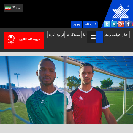
Fa
ثبت نام
ورود
اخبار
قوانین و مقررات
تماس با ما
نمایندگی ها
لوآنوی کارت
ه
ب
ایت
سمی
وآنوی
ر
یران
وش
مدید