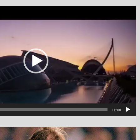
نمایشگر
ویدیو
luanv
00:00