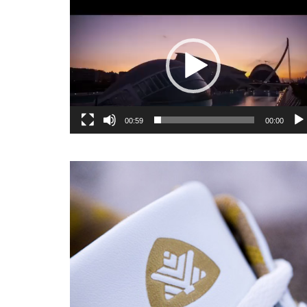
یشگر
یو
00:59
00:00