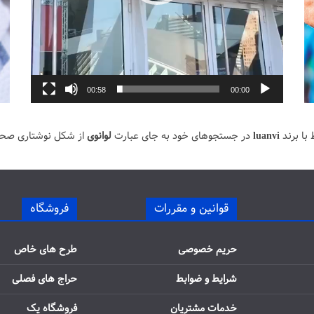
00:58
00:00
با برند
luanvi
در جستجوهای خود به جای عبارت
لوانوی
از شکل نوشتاری صح
قوانین و مقررات
فروشگاه
حریم خصوصی
طرح های خاص
شرایط و ضوابط
حراج های فصلی
خدمات مشتریان
فروشگاه یک