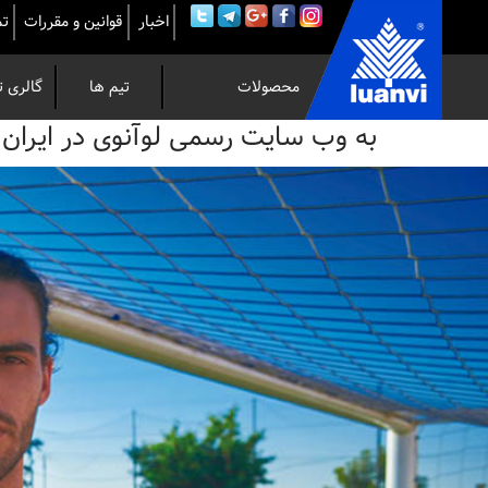
اخبار
قوانین و مقررات
تم
محصولات
تیم ها
گالری ت
به
به وب سایت رسمی لوآنوی در ایران خوش 
وب
سایت
رسمی
لوآنوی
در
ایران