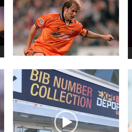
نما
وید
نمایشگر
ویدیو