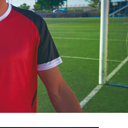
خوش
آمدید
/
luanvi