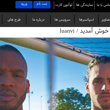
ثبت نام
ورود
اس با ما
نمایندگی ها
لوآنوی کارت
صاویر
اسپانسرها
سرویس ها
درباره ما
طرح های
آمدید / luanvi
خاص