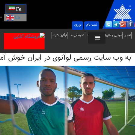
Fa
En
ثبت نام
ورود
ه
اخبار
قوانین و مقررات
تماس با ما
نمایندگی ها
لوآنوی کارت
ب
به وب سایت رسمی لوآنوی در ایران خوش آمدید / i
ایت
سمی
وآنوی
ر
یران