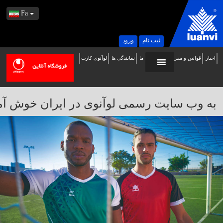
Fa
ثبت نام
ورود
اخبار
قوانین و مقررات
تماس با ما
نمایندگی ها
لوآنوی کارت
ه
ب
ایت
به وب سایت رسمی لوآنوی در ایران خوش آمدید / 
سمی
وآنوی
ر
یران
وش
مدید