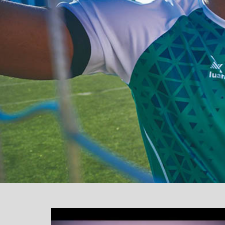
یشگر
یو