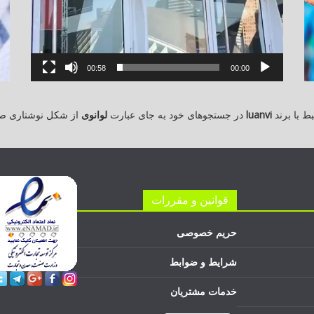
00:58
00:00
 با برند
luanvi
در جستجوهای خود به جای عبارت
لوانوی
از شکل نوشتاری ص
قوانین و مقررات
حریم خصوصی
شرایط و ضوابط
خدمات مشتریان