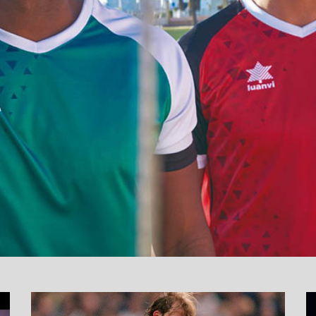
نما
وید