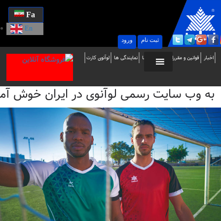
Fa
En
ثبت نام
ورود
ه
اخبار
قوانین و مقررات
تماس با ما
نمایندگی ها
لوآنوی کارت
ب
به وب سایت رسمی لوآنوی در ایران خوش آمدید / i
ایت
سمی
وآنوی
ر
یران