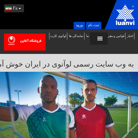
Fa
ثبت نام
ورود
اخبار
قوانین و مقررات
تماس با ما
نمایندگی ها
لوآنوی کارت
ه
ب
ایت
به وب سایت رسمی لوآنوی در ایران خوش آمدید / 
سمی
وآنوی
ر
یران
وش
مدید