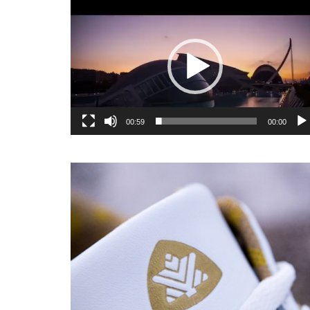
یشگر
یو
00:59
00:00