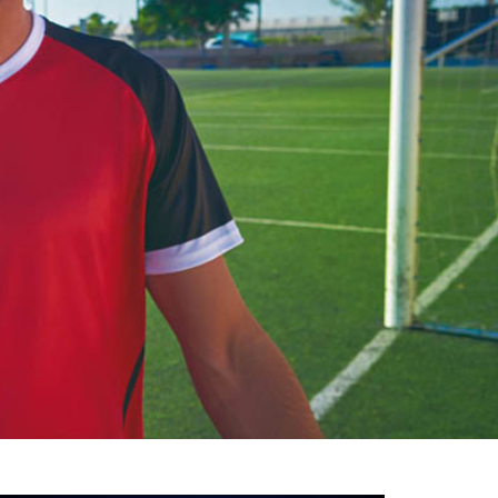
خوش
آمدید
/
luanvi