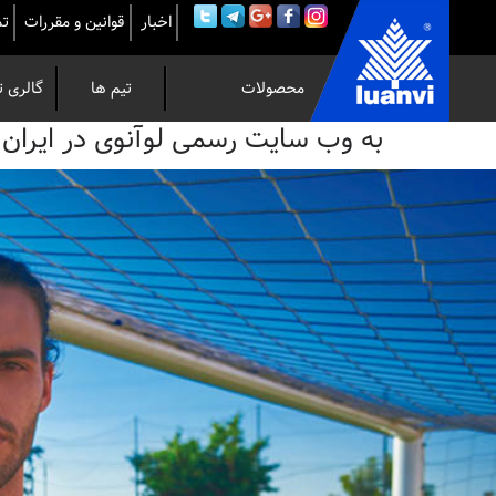
اخبار
قوانین و مقررات
تم
محصولات
تیم ها
گالری ت
به
به وب سایت رسمی لوآنوی در ایران خوش 
وب
سایت
رسمی
لوآنوی
در
ایران