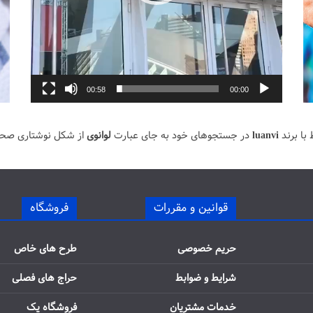
00:58
00:00
با برند
luanvi
در جستجوهای خود به جای عبارت
لوانوی
از شکل نوشتاری صح
قوانین و مقررات
فروشگاه
حریم خصوصی
طرح های خاص
شرایط و ضوابط
حراج های فصلی
خدمات مشتریان
فروشگاه یک