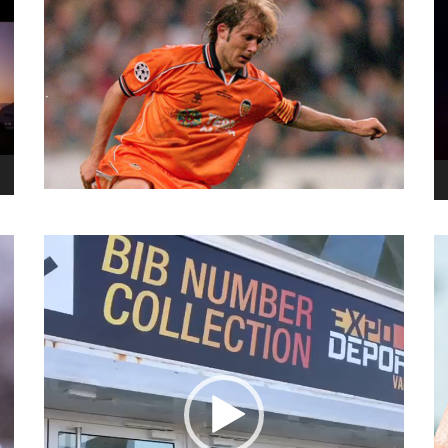
نما
وید
نمایشگر
ویدیو