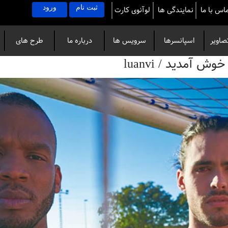
ثبت نام
ورود
اس با ما
نمایندگی ها
لوآنوی کارت
صاویر
اسپانسرها
سرویس ها
درباره ما
طرح های
آمدید / luanvi
خاص