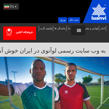
Fa
ثبت نام
ورود
اخبار
قوانین و مقررات
تماس با ما
نمایندگی ها
لوآنوی کارت
ه
ب
ایت
به وب سایت رسمی لوآنوی در ایران خوش آمدید / 
سمی
وآنوی
ر
یران
وش
مدید