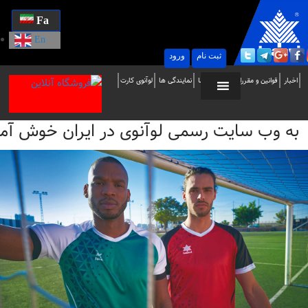
Fa
En
ثبت نام
ورود
ه
اخبار
قوانین و مقررات
تماس با ما
نمایندگی ها
لوآنوی کارت
ب
به وب سایت رسمی لوآنوی در ایران خوش آمدید / i
ایت
سمی
وآنوی
ر
یران