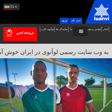
Fa
ثبت نام
ورود
اخبار
قوانین و مقررات
تماس با ما
نمایندگی ها
لوآنوی کارت
ه
ب
ایت
به وب سایت رسمی لوآنوی در ایران خوش آمدید / 
سمی
وآنوی
ر
یران
وش
مدید