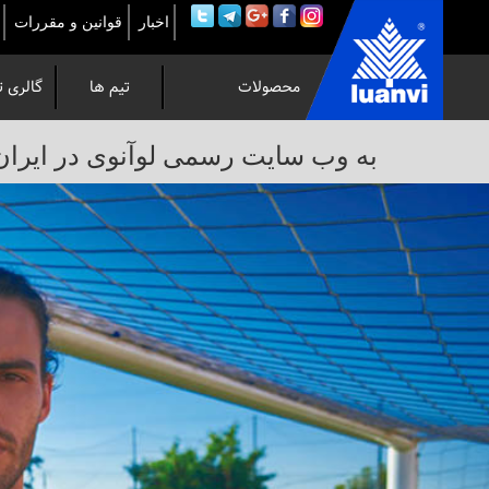
اخبار
قوانین و مقررات
محصولات
تیم ها
گالری ت
به
به وب سایت رسمی لوآنوی در ایران خوش 
وب
سایت
رسمی
لوآنوی
در
ایران
خوش