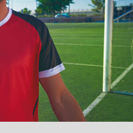
آمدید
/
luanvi