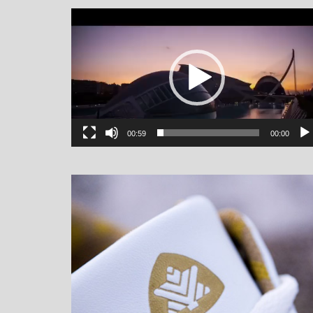
یشگر
یو
00:59
00:00