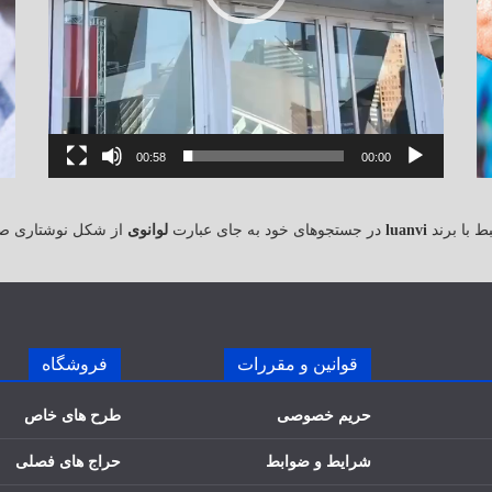
00:58
00:00
 با برند
luanvi
در جستجوهای خود به جای عبارت
لوانوی
از شکل نوشتاری ص
قوانین و مقررات
فروشگاه
حریم خصوصی
طرح های خاص
شرایط و ضوابط
حراج های فصلی