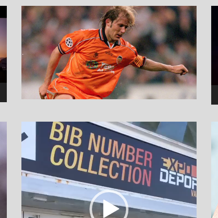
نما
وید
نمایشگر
ویدیو