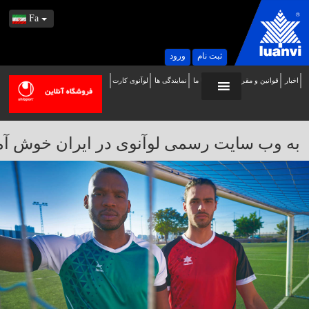
Fa
ثبت نام
ورود
اخبار
قوانین و مقررات
تماس با ما
نمایندگی ها
لوآنوی کارت
ه
ب
ایت
به وب سایت رسمی لوآنوی در ایران خوش آمدید / 
سمی
وآنوی
ر
یران
وش
مدید