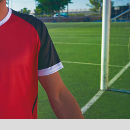
آمدید
/
luanvi