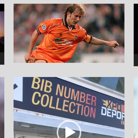
نما
وید
نمایشگر
ویدیو