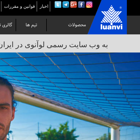
اخبار
قوانین و مقررات
محصولات
تیم ها
گالری ت
به
به وب سایت رسمی لوآنوی در ایران خوش 
وب
سایت
رسمی
لوآنوی
در
ایران
خوش