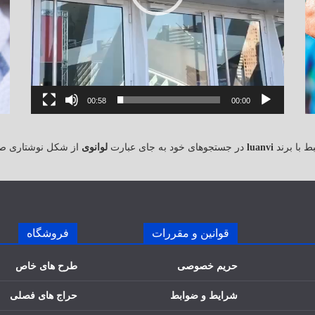
00:58
00:00
 با برند
luanvi
در جستجوهای خود به جای عبارت
لوانوی
از شکل نوشتاری ص
قوانین و مقررات
فروشگاه
حریم خصوصی
طرح های خاص
شرایط و ضوابط
حراج های فصلی