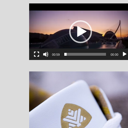
یشگر
یو
00:59
00:00