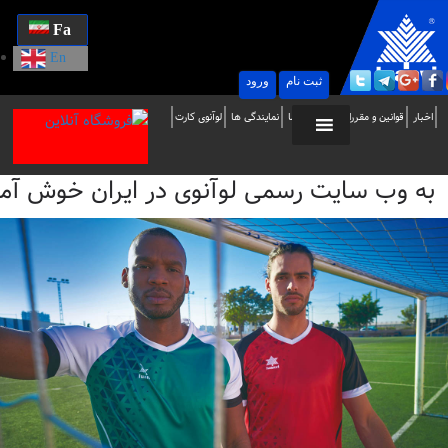
Fa
En
ثبت نام
ورود
ه
اخبار
قوانین و مقررات
تماس با ما
نمایندگی ها
لوآنوی کارت
ب
به وب سایت رسمی لوآنوی در ایران خوش آمدید / i
ایت
سمی
وآنوی
ر
یران