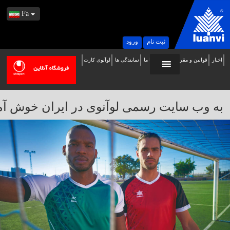
Fa
ثبت نام
ورود
اخبار
قوانین و مقررات
تماس با ما
نمایندگی ها
لوآنوی کارت
ه
ب
ایت
به وب سایت رسمی لوآنوی در ایران خوش آمدید / 
سمی
وآنوی
ر
یران
وش
مدید