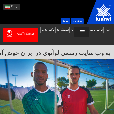
Fa
ثبت نام
ورود
اخبار
قوانین و مقررات
تماس با ما
نمایندگی ها
لوآنوی کارت
ه
ب
ایت
به وب سایت رسمی لوآنوی در ایران خوش آمدید / 
سمی
وآنوی
ر
یران
وش
مدید