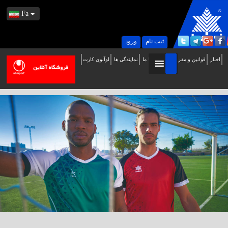
Fa
ثبت نام
ورود
اخبار
قوانین و مقررات
تماس با ما
نمایندگی ها
لوآنوی کارت
ه
ب
ایت
سمی
وآنوی
ر
یران
وش
مدید