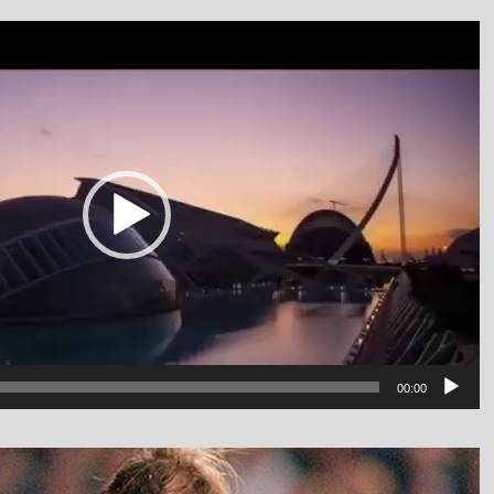
نمایشگر
ویدیو
luanv
00:00