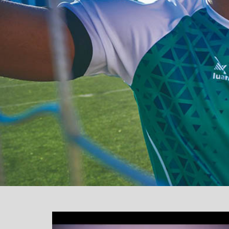
یشگر
یو