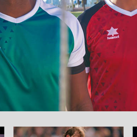
نما
وید