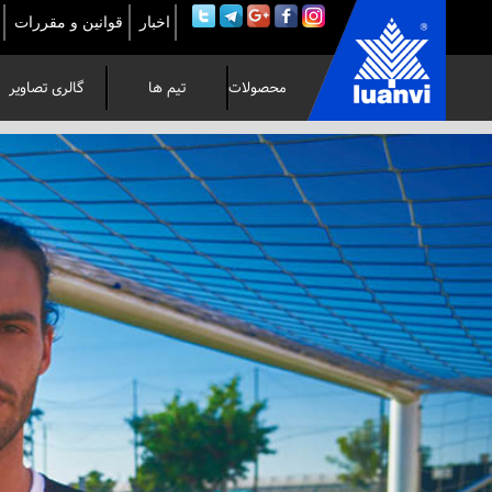
اخبار
قوانین و مقررات
محصولات
تیم ها
گالری تصاویر
به
وب
سایت
رسمی
لوآنوی
در
ایران
خوش