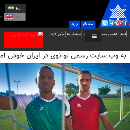
Fa
En
ثبت نام
ورود
ه
اخبار
قوانین و مقررات
تماس با ما
نمایندگی ها
لوآنوی کارت
ب
به وب سایت رسمی لوآنوی در ایران خوش آمدید / i
ایت
سمی
وآنوی
ر
یران