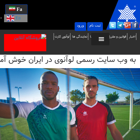
Fa
En
ثبت نام
ورود
ه
اخبار
قوانین و مقررات
تماس با ما
نمایندگی ها
لوآنوی کارت
ب
به وب سایت رسمی لوآنوی در ایران خوش آمدید / i
ایت
سمی
وآنوی
ر
یران