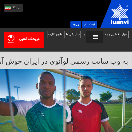
Fa
ثبت نام
ورود
اخبار
قوانین و مقررات
تماس با ما
نمایندگی ها
لوآنوی کارت
ه
ب
ایت
به وب سایت رسمی لوآنوی در ایران خوش آمدید / 
سمی
وآنوی
ر
یران
وش
مدید