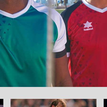
نما
وید