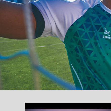
یشگر
یو