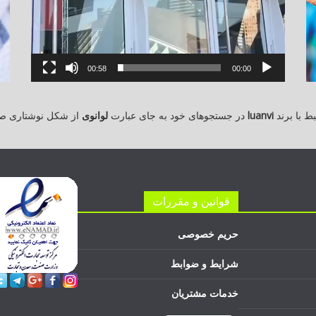
00:58
00:00
 با برند
luanvi
در جستجوهای خود به جای عبارت
لوانوی
از شکل نوشتاری ص
قوانین و مقررات
حریم خصوصی
شرایط و ضوابط
خدمات مشتریان