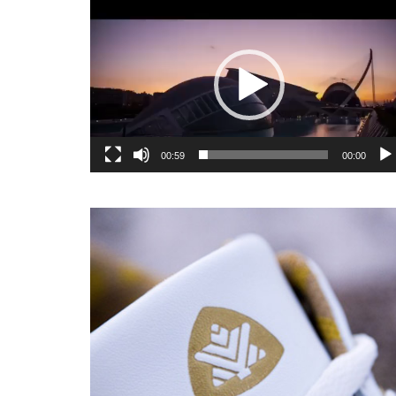
یشگر
یو
00:59
00:00