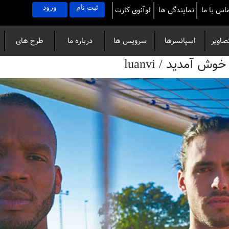
ثبت نام
ورود
اس با ما
نمایندگی ها
لوآنوی کارت
صاویر
اسپانسرها
سرویس ها
درباره ما
طرح های
آمدید / luanvi
خاص