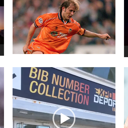
نما
وید
نمایشگر
ویدیو