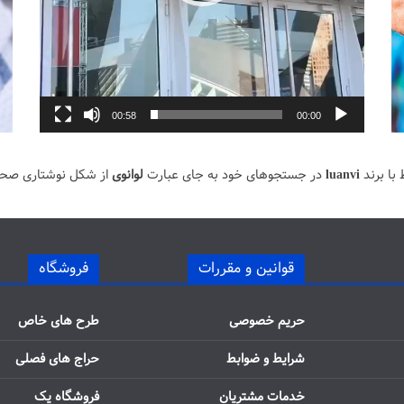
00:58
00:00
با برند
luanvi
در جستجوهای خود به جای عبارت
لوانوی
از شکل نوشتاری صح
قوانین و مقررات
فروشگاه
حریم خصوصی
طرح های خاص
شرایط و ضوابط
حراج های فصلی
خدمات مشتریان
فروشگاه یک