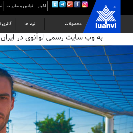
اخبار
قوانین و مقررات
تم
محصولات
تیم ها
گالری ت
به
به وب سایت رسمی لوآنوی در ایران خوش 
وب
سایت
رسمی
لوآنوی
در
ایران