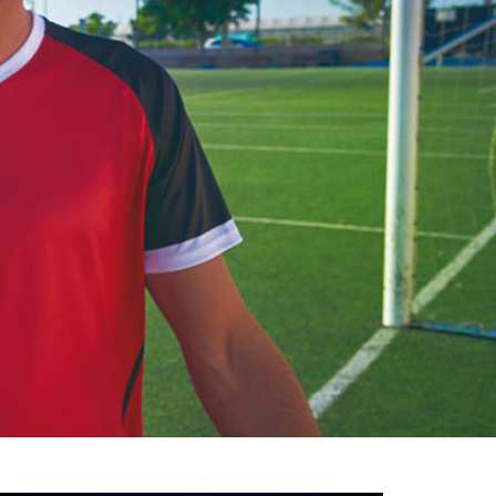
خوش
آمدید
/
luanvi