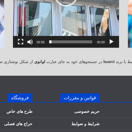
00:58
00:00
 با برند
luanvi
در جستجوهای خود به جای عبارت
لوانوی
از شکل نوشتاری ص
قوانین و مقررات
فروشگاه
حریم خصوصی
طرح های خاص
شرایط و ضوابط
حراج های فصلی