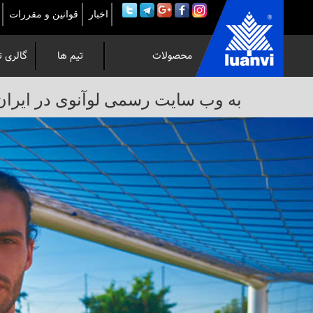
اخبار
قوانین و مقررات
محصولات
تیم ها
گالری ت
به
به وب سایت رسمی لوآنوی در ایران خوش 
وب
سایت
رسمی
لوآنوی
در
ایران
خوش