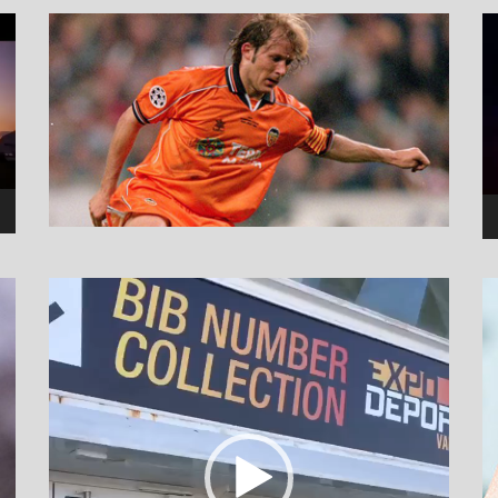
نما
وید
نمایشگر
ویدیو