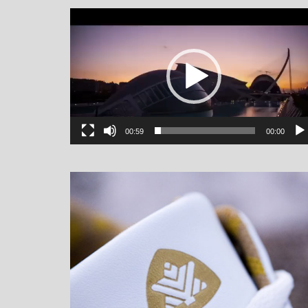
یشگر
یو
00:59
00:00