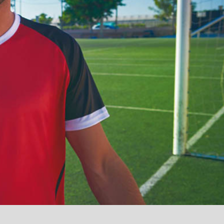
آمدید
/
luanvi