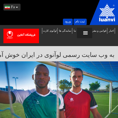
Fa
ثبت نام
ورود
اخبار
قوانین و مقررات
تماس با ما
نمایندگی ها
لوآنوی کارت
ه
ب
ایت
به وب سایت رسمی لوآنوی در ایران خوش آمدید / 
سمی
وآنوی
ر
یران
وش
مدید